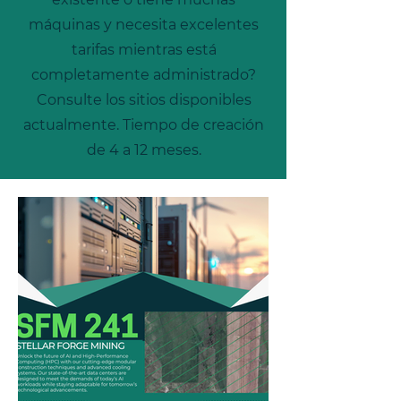
máquinas y necesita excelentes
tarifas mientras está
completamente administrado?
Consulte los sitios disponibles
actualmente. Tiempo de creación
de 4 a 12 meses.