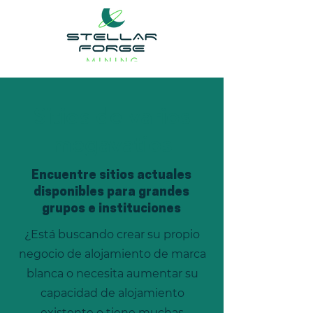
Sitios de varios
megavatios
Encuentre sitios actuales
disponibles para grandes
grupos e instituciones
¿Está buscando crear su propio
negocio de alojamiento de marca
blanca o necesita aumentar su
capacidad de alojamiento
existente o tiene muchas