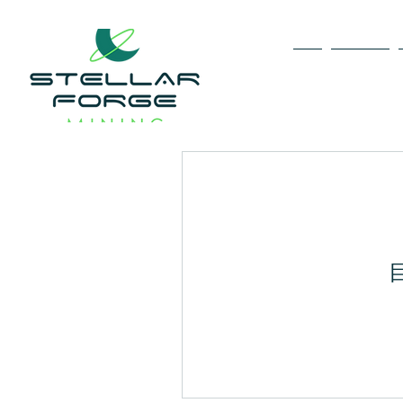
家
About