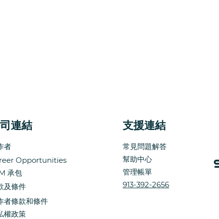
司連結
支援連結
作者
常見問題解答
幫助中心
reer Opportunities
管理帳單
M
承包
913-392-2656
款及條件
作者
條款和條件
私權政策