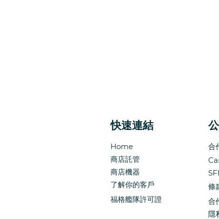
快速連結
公
Home
合
商店託管
Ca
商店機器
SF
了解你的客戶
條
福格艦隊許可證
合
隱