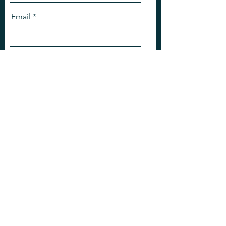
Email
Message
Send
快速連結
Home
商店託管