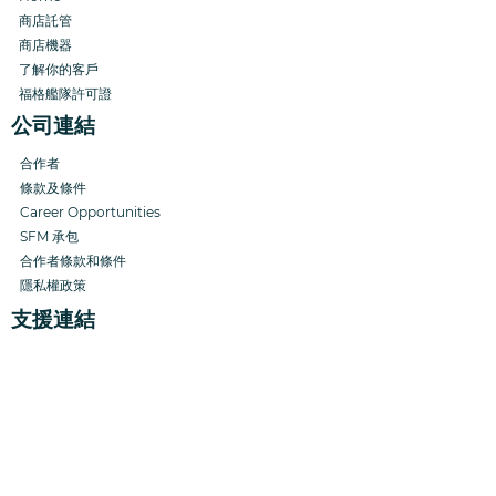
商店託管
商店機器
了解你的客戶
福格艦隊許可證
公司連結
合作者
條款及條件
Career Opportunities
SFM
承包
合作者
條款和條件
隱私權政策
支援連結
常見問題解答
幫助中心
管理帳單
913-392-2656