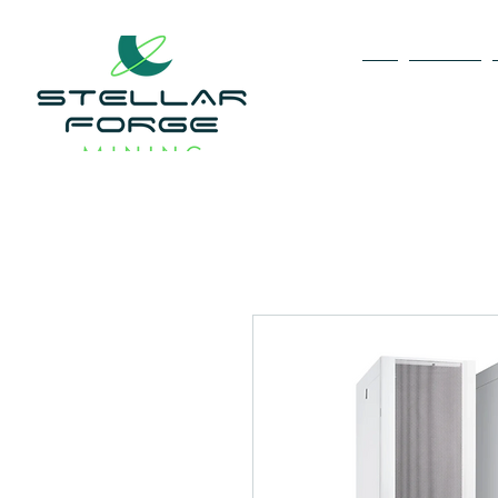
家
About