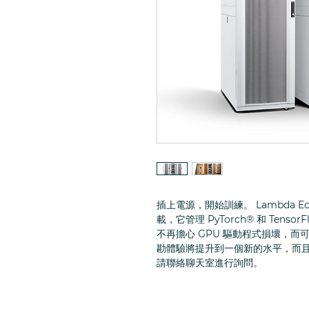
插上電源，開始訓練。 Lambda Echel
載，它管理 PyTorch® 和 Tenso
不再擔心 GPU 驅動程式損壞，
勘體驗將提升到一個新的水平，而
請聯絡聊天室進行詢問。