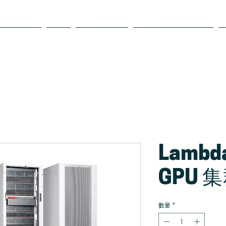
My Tools
維修
Equipment
Hosting Solutions
Lambda
GPU 
數量
*