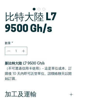
比特大陸 L7
9500 Gh/s
數量
*
新比特大陸 L7 9500 Gh/s
（不可透過信用卡使用）- 這是單位成本。訂
購後 10 天內即可託管單位。請聯絡聊天以開
始訂購。
加工及運輸
我們網站上列出的產品均以美元定價。產