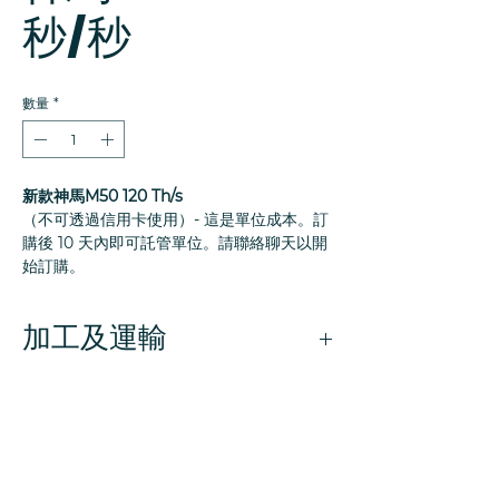
秒/秒
數量
*
新款神馬M50 120 Th/s
（不可透過信用卡使用）- 這是單位成本。訂
購後 10 天內即可託管單位。請聯絡聊天以開
始訂購。
加工及運輸
我們網站上列出的產品均以美元定價。產
品價格
包括
以下費用：所有城市、州和聯
邦稅以及所有增值稅、進口關稅或美國關
稅。如果在美國境外，請使用聊天功能，
客戶將根據其所在國家/地區的法律和進口