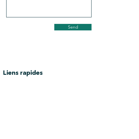
Send
Liens rapides
Home
Hébergement de boutique
Machines d'atelier
Connaissez votre client
Licence Forgefleet
Liens de l'entreprise
Collaborateurs
Conditions générales